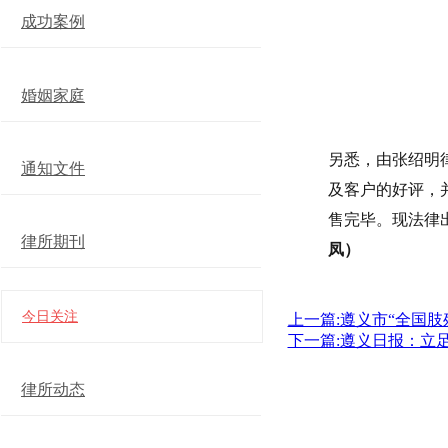
成功案例
婚姻家庭
另悉，由张绍明
通知文件
及客户的好评，
售完毕。现法律
律所期刊
凤）
今日关注
上一篇:遵义市“全国
下一篇:遵义日报：立
律所动态