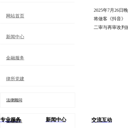
2025年7月2
网站首页
将做客《抖音》《
二审与再审改判
新闻中心
金融服务
律所党建
法律顾问
专业服务
新闻中心
交流互动
金融服务