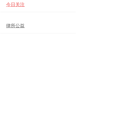
今日关注
律所公益