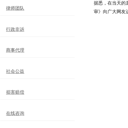
据悉，在当天的
律师团队
审》向广大网友
行政非诉
商事代理
社会公益
损害赔偿
在线咨询