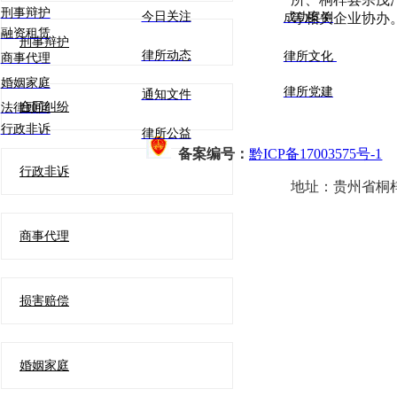
刑事辩护
今日关注
成功案例
等相关企业协办
融资租赁
刑事辩护
律所动态
律所文化
商事代理
婚姻家庭
律所党建
通知文件
合同纠纷
法律顾问
行政非诉
律所公益
备案编号：
黔ICP备17003575号-1
行政非诉
地址：
贵州省桐
商事代理
损害赔偿
婚姻家庭