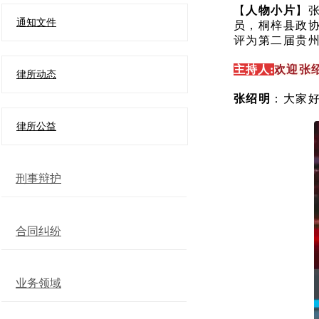
【
人物小片
】
通知文件
员，桐梓县政协
评为第二届贵州
主持人:
欢迎张
律所动态
张绍明
：大家
律所公益
刑事辩护
合同纠纷
业务领域