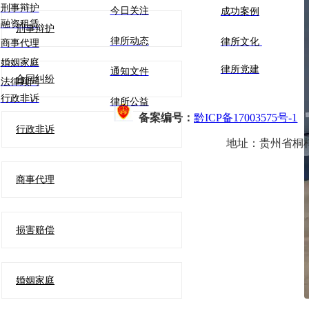
刑事辩护
今日关注
成功案例
融资租赁
刑事辩护
律所动态
律所文化
商事代理
婚姻家庭
律所党建
通知文件
合同纠纷
法律顾问
行政非诉
律所公益
备案编号：
黔ICP备17003575号-1
行政非诉
地址：
贵州省桐
商事代理
损害赔偿
婚姻家庭