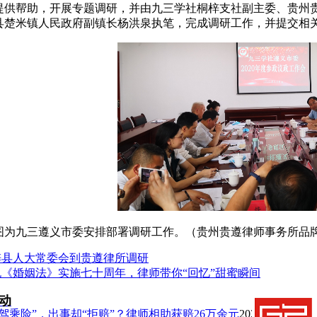
提供帮助，开展专题调研，并由九三学社桐梓支社副主委、贵州
县楚米镇人民政府副镇长杨洪泉执笔，完成调研工作，并提交相
图为九三遵义市委安排部署调研工作。（贵州贵遵律师事务所品
梓县人大常委会到贵遵律所调研
祝《婚姻法》实施七十周年，律师带你“回忆”甜蜜瞬间
动
“驾乘险”，出事却“拒赔”？律师相助获赔26万余元
2026-8-4