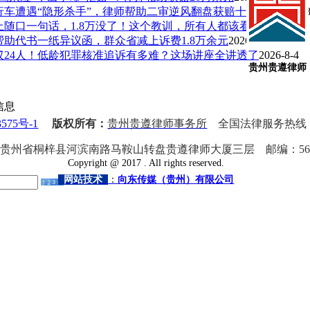
行车遭遇“隐形杀手”，律师帮助二审逆风翻盘获赔十余万元
2026-8
上随口一句话，1.8万没了！这个教训，所有人都该看看
2026-8-4
帮助代书一纸异议函，群众省减上诉费1.8万余元
2026-8-4
化
仅24人！低龄犯罪核准追诉有多难？这场讲座全讲透了
2026-8-4
贵州贵遵律师
信息
575号-1
版权所有：
贵州贵遵律师事务所
全国法律服务热线
贵州省桐梓县河滨南路马鞍山转盘贵遵律师大厦三层
邮编：
56
Copyright @
2017
. All rights reserved.
网站技术
：
向东传媒（贵州）有限公司