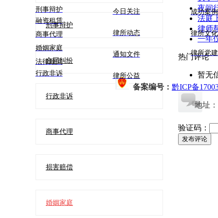
夜间
刑事辩护
今日关注
成功案例
法庭
融资租赁
刑事辩护
律师
律所动态
律所文
商事代理
一年
婚姻家庭
律所党建
通知文件
热门评论
合同纠纷
法律顾问
行政非诉
暂无
律所公益
备案编号：
黔ICP备17003
行政非诉
地址：
验证码：
商事代理
发布评论
损害赔偿
婚姻家庭