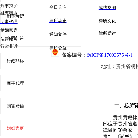
刑事辩护
今日关注
成功案例
融资租赁
刑事辩护
律所动态
律所文化
商事代理
婚姻家庭
律所党建
通知文件
合同纠纷
法律顾问
行政非诉
律所公益
备案编号：
黔ICP备17003575号-1
行政非诉
地址：
贵州省桐
商事代理
一、总所
损害赔偿
贵州贵遵律
部位于贵州省遵
婚姻家庭
律顾问50余家
贵”、《尚书》