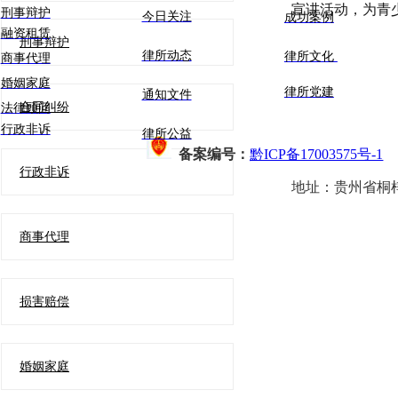
宣讲活动，为青
刑事辩护
今日关注
成功案例
融资租赁
刑事辩护
律所动态
律所文化
商事代理
婚姻家庭
律所党建
通知文件
合同纠纷
法律顾问
行政非诉
律所公益
备案编号：
黔ICP备17003575号-1
行政非诉
地址：
贵州省桐
商事代理
损害赔偿
婚姻家庭