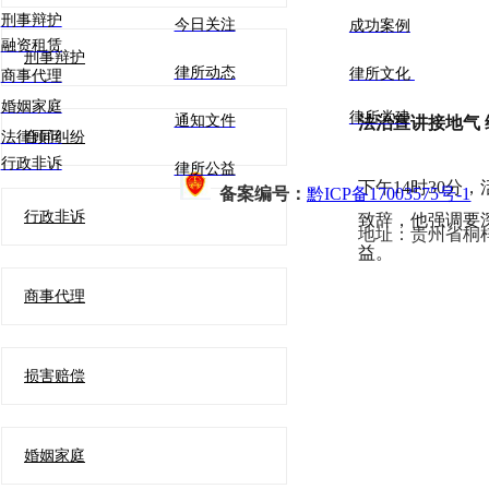
刑事辩护
今日关注
成功案例
融资租赁
刑事辩护
律所动态
律所文化
商事代理
婚姻家庭
律所党建
通知文件
法治宣讲接地气
法律顾问
合同纠纷
行政非诉
律所公益
下午14时30
备案编号：
黔ICP备17003575号-1
行政非诉
致辞，他强调要
地址：
贵州省桐
益。
商事代理
损害赔偿
婚姻家庭