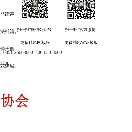
带马蹄声。
扫一扫"微信公众号"
扫一扫"官方微博"
传法槌清。
更多精彩PC模板
更多精彩WAP模板
胆铸天衡。
：
0851-26663600
400-630-3600
3200
回花满城。