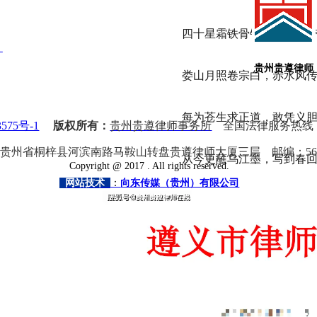
四十星霜铁骨铮，辩音犹
化
贵州贵遵律师
娄山月照卷宗白，赤水风
每为苍生求正道，敢凭义
575号-1
版权所有：
贵州贵遵律师事务所
全国法律服务热线
贵州省桐梓县河滨南路马鞍山转盘贵遵律师大厦三层
邮编：
56
从今更蘸乌江墨，写到春
Copyright @
2017
. All rights reserved.
网站技术
：
向东传媒（贵州）有限公司