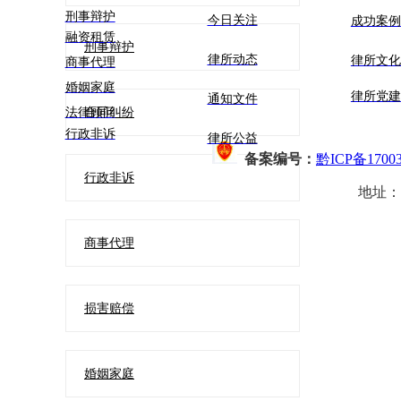
刑事辩护
今日关注
成功案例
融资租赁
刑事辩护
律所动态
律所文
商事代理
婚姻家庭
律所党建
通知文件
法律顾问
合同纠纷
行政非诉
律所公益
备案编号：
黔ICP备17003
行政非诉
地址：
商事代理
损害赔偿
婚姻家庭