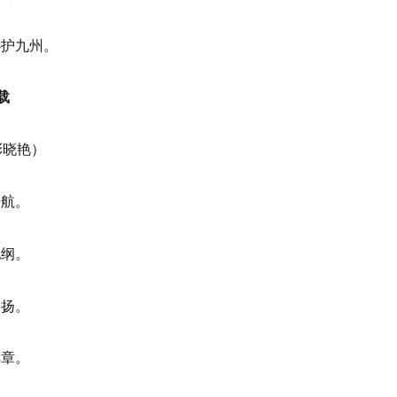
心护九州。
载
彭晓艳）
舟航。
纪纲。
名扬。
锦章。