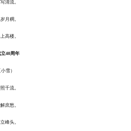
梦写清流。
姿岁月稠。
手上高楼。
立40周年
夏小雪）
熠照千流。
融解庶愁。
举立峰头。