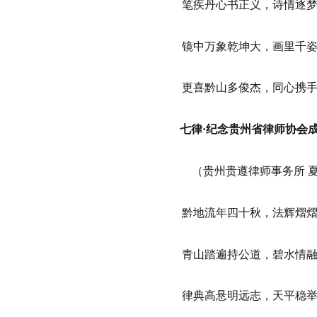
笔疾丹心书正义，诗情逐
镜中万象乾坤大，画里千
更喜黔山多俊杰，同心携
七律·纪念贵州省律师协会成
（贵州贵遵律师事务所 
黔地流年四十秋，法辉熠
青山踏遍持公道，碧水情
律典高悬明远志，天平稳