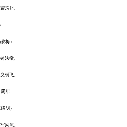
风耀筑州。
怀
杨俊梅）
风铸法徽。
上义横飞。
十周年
张绍明）
韵写风流。