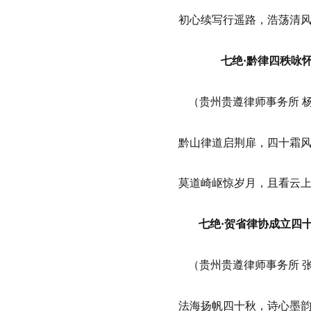
初心续写行遥路，浩荡清
七绝·黔律四秩咏
（贵州贵遵律师事务所 
黔山律道启荆扉，四十霜
莫道崎岖惊岁月，且看云
七绝·贺省律协成立四
（贵州贵遵律师事务所 
法海扬帆四十秋，诗心墨