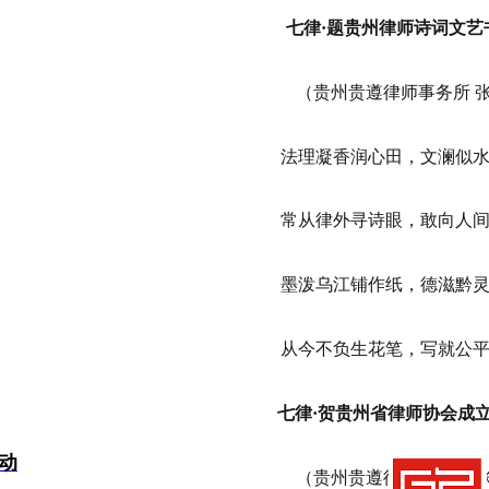
七律·题贵州律师诗词文艺
（贵州贵遵律师事务所 
法理凝香润心田，文澜似
常从律外寻诗眼，敢向人
墨泼乌江铺作纸，德滋黔
从今不负生花笔，写就公
七律·贺贵州省律师协会成
动
（贵州贵遵律师事务所 