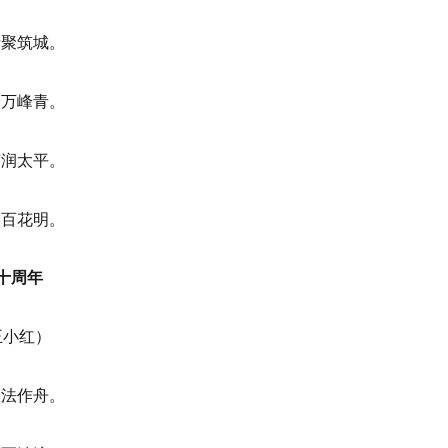
青聚筑城。
岭万峰青。
声润太平。
露百花明。
十周年
王小红）
权法作舟。