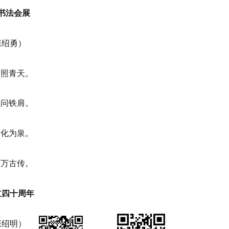
书法会展
张绍勇）
水照青天。
间问铁肩。
灵化为泉。
平万古传。
立四十周年
张绍明）