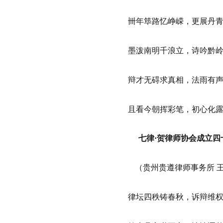
卌年筚路忆峥嵘，更展丹
墨泼南明千浪立，诗吟黔
辩才无碍求真相，法雨有
且看今朝挥彩笔，初心化
七律·贺律师协会成立四
（贵州贵遵律师事务所 
律坛四秩铸春秋，诉辩维