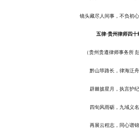
镜头藏尽人间事，不负初
五律·贵州律师四十
（贵州贵遵律师事务所 
黔山筚路长，律海泛
辟棘披星月，执言护
四旬风雨砺，九域义
再展云程志，同心谱