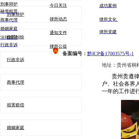
刑事辩护
今日关注
成功案例
融资租赁
刑事辩护
律所动态
律所文化
商事代理
婚姻家庭
律所党建
通知文件
合同纠纷
法律顾问
行政非诉
律所公益
备案编号：
黔ICP备17003575号-1
行政非诉
地址：
贵州省桐
贵州贵遵
商事代理
户、社会各界
一年的工作进
损害赔偿
婚姻家庭