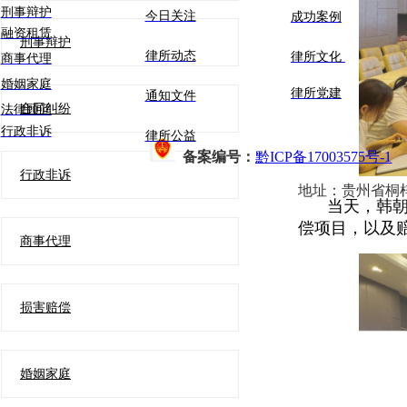
刑事辩护
今日关注
成功案例
融资租赁
刑事辩护
律所动态
律所文化
商事代理
婚姻家庭
律所党建
通知文件
合同纠纷
法律顾问
行政非诉
律所公益
备案编号：
黔ICP备17003575号-1
行政非诉
地址：
贵州省桐
当天，韩
偿项目，以及
商事代理
损害赔偿
婚姻家庭