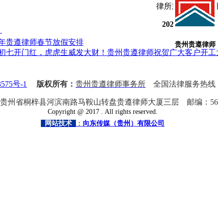
律所主任：张绍
2022年1月30日
化
22年贵遵律师春节放假安排
贵州贵遵律师
年初七开门红，虎虎生威发大财！贵州贵遵律师祝贺广大客户开工
575号-1
版权所有：
贵州贵遵律师事务所
全国法律服务热线
贵州省桐梓县河滨南路马鞍山转盘贵遵律师大厦三层
邮编：
56
Copyright @
2017
. All rights reserved.
网站技术
：
向东传媒（贵州）有限公司