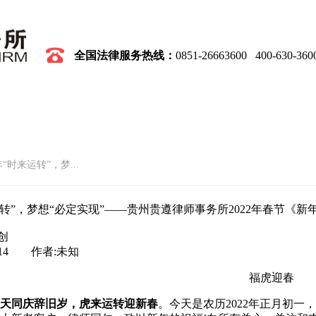
全国
法律服务热线
：
0851-26663600 400-630-360
党建
业务领域
律师团队
社会公益
“时来运转”，梦...
转”，梦想“必定实现”——贵州贵遵律师事务所2022年春节《新
创
714 作者:未知
福虎迎春
天同庆辞旧岁，虎来运转迎新春
。今天是农历2022年正月初