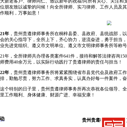
大新老客户、律师同仁、致以新年的祝福!向所有关心、关注和
位朋友致以诚挚的问候！向全所律师、实习律师、工作人员及其
作顺利，万事如意！
021年
，贵州贵遵律师事务所在桐梓县委、县政府、县统战部，以
会的关心指导下，全所上下，齐心协力，逆流奋进，勇于担当，
业先进党组织、遵义市文明单位、遵义市文明律师事务所等称号
021年，全所律师共办理各类案件641件，接待和解答法律咨询1
师费用40余万元，以实际行动践行了贵遵律师的责任与担当！
022年
，贵州贵遵律师事务所将紧紧围绕省市县党代会及政府工作
排，勤勉尽责，努力工作、求真务实，认真办好每一件案件，奋
这个特别的日子里，贵州贵遵律师事务所再次恭祝各位领导、全
里工作顺利、身体健康、财源广进、幸福安康！
动
贵州贵遵律师事务所