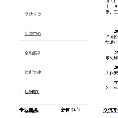
所向广
士、各
康、工
网站首页
2
新闻中心
律师协
律师行
2
金融服务
减免律
2
律所党建
工作安
在
的一年
法律顾问
专业服务
新闻中心
交流互
金融服务