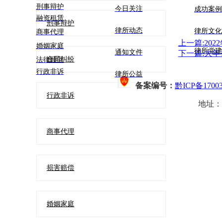
刑事辩护
今日关注
成功案例
融资租赁
刑事辩护
律所动态
律所文
商事代理
上一篇:20
婚姻家庭
律所党建
通知文件
下一篇:大
合同纠纷
法律顾问
行政非诉
律所公益
备案编号：
黔ICP备17003
行政非诉
地址：
商事代理
损害赔偿
婚姻家庭